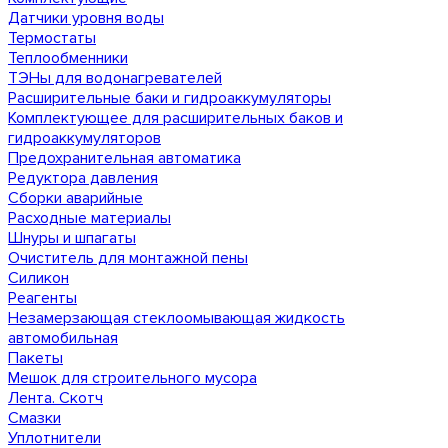
Датчики уровня воды
Термостаты
Теплообменники
ТЭНы для водонагревателей
Расширительные баки и гидроаккумуляторы
Комплектующее для расширительных баков и
гидроаккумуляторов
Предохранительная автоматика
Редуктора давления
Сборки аварийные
Расходные материалы
Шнуры и шпагаты
Очиститель для монтажной пены
Силикон
Реагенты
Незамерзающая стеклоомывающая жидкость
автомобильная
Пакеты
Мешок для строительного мусора
Лента. Скотч
Смазки
Уплотнители