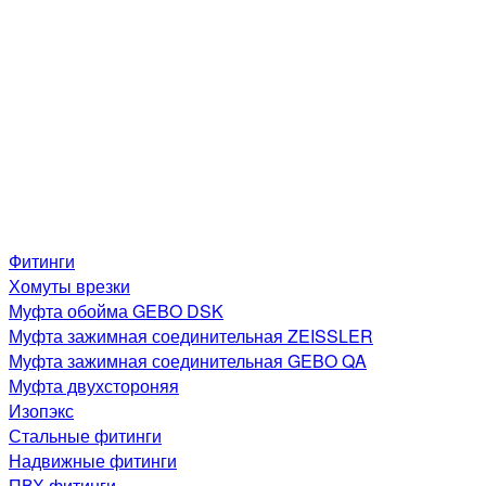
Фитинги
Хомуты врезки
Муфта обойма GEBO DSK
Муфта зажимная соединительная ZEISSLER
Муфта зажимная соединительная GEBO QA
Муфта двухстороняя
Изопэкс
Стальные фитинги
Надвижные фитинги
ПВХ фитинги