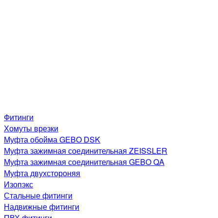
Фитинги
Хомуты врезки
Муфта обойма GEBO DSK
Муфта зажимная соединительная ZEISSLER
Муфта зажимная соединительная GEBO QA
Муфта двухстороняя
Изопэкс
Стальные фитинги
Надвижные фитинги
ПВХ фитинги