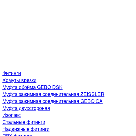
Фитинги
Хомуты врезки
Муфта обойма GEBO DSK
Муфта зажимная соединительная ZEISSLER
Муфта зажимная соединительная GEBO QA
Муфта двухстороняя
Изопэкс
Стальные фитинги
Надвижные фитинги
ПВХ фитинги