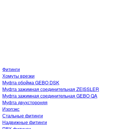
Фитинги
Хомуты врезки
Муфта обойма GEBO DSK
Муфта зажимная соединительная ZEISSLER
Муфта зажимная соединительная GEBO QA
Муфта двухстороняя
Изопэкс
Стальные фитинги
Надвижные фитинги
ПВХ фитинги