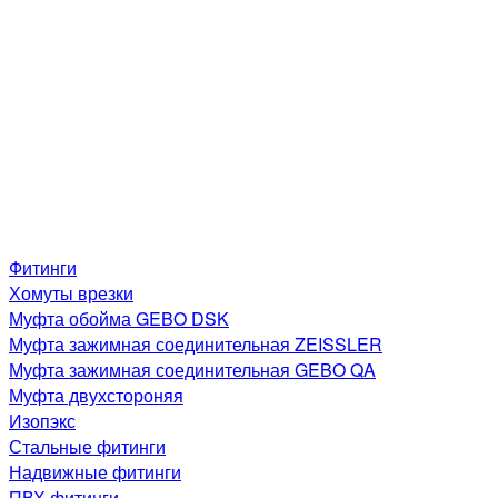
Фитинги
Хомуты врезки
Муфта обойма GEBO DSK
Муфта зажимная соединительная ZEISSLER
Муфта зажимная соединительная GEBO QA
Муфта двухстороняя
Изопэкс
Стальные фитинги
Надвижные фитинги
ПВХ фитинги