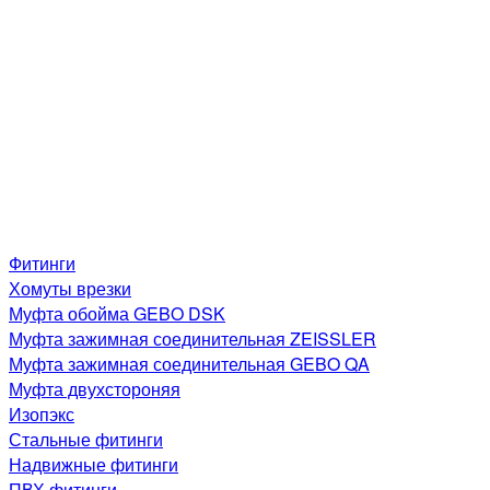
Фитинги
Хомуты врезки
Муфта обойма GEBO DSK
Муфта зажимная соединительная ZEISSLER
Муфта зажимная соединительная GEBO QA
Муфта двухстороняя
Изопэкс
Стальные фитинги
Надвижные фитинги
ПВХ фитинги