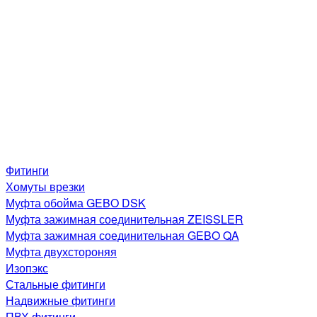
Фитинги
Хомуты врезки
Муфта обойма GEBO DSK
Муфта зажимная соединительная ZEISSLER
Муфта зажимная соединительная GEBO QA
Муфта двухстороняя
Изопэкс
Стальные фитинги
Надвижные фитинги
ПВХ фитинги