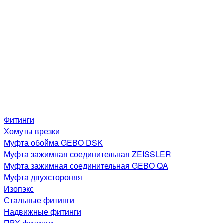
Фитинги
Хомуты врезки
Муфта обойма GEBO DSK
Муфта зажимная соединительная ZEISSLER
Муфта зажимная соединительная GEBO QA
Муфта двухстороняя
Изопэкс
Стальные фитинги
Надвижные фитинги
ПВХ фитинги