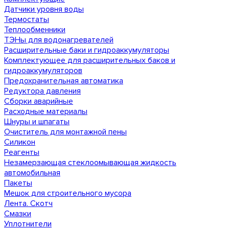
Датчики уровня воды
Термостаты
Теплообменники
ТЭНы для водонагревателей
Расширительные баки и гидроаккумуляторы
Комплектующее для расширительных баков и
гидроаккумуляторов
Предохранительная автоматика
Редуктора давления
Сборки аварийные
Расходные материалы
Шнуры и шпагаты
Очиститель для монтажной пены
Силикон
Реагенты
Незамерзающая стеклоомывающая жидкость
автомобильная
Пакеты
Мешок для строительного мусора
Лента. Скотч
Смазки
Уплотнители