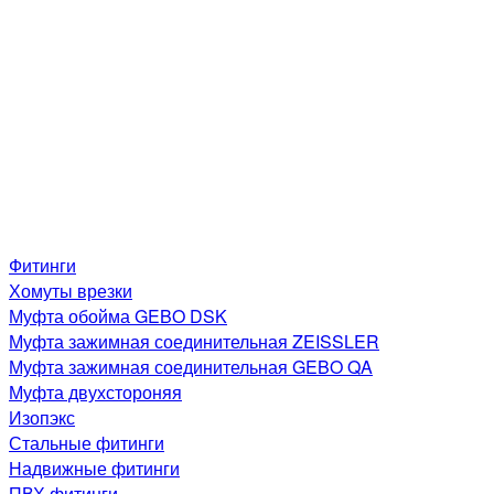
Фитинги
Хомуты врезки
Муфта обойма GEBO DSK
Муфта зажимная соединительная ZEISSLER
Муфта зажимная соединительная GEBO QA
Муфта двухстороняя
Изопэкс
Стальные фитинги
Надвижные фитинги
ПВХ фитинги