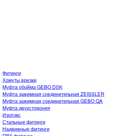
Фитинги
Хомуты врезки
Муфта обойма GEBO DSK
Муфта зажимная соединительная ZEISSLER
Муфта зажимная соединительная GEBO QA
Муфта двухстороняя
Изопэкс
Стальные фитинги
Надвижные фитинги
ПВХ фитинги