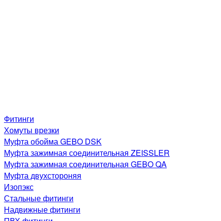
Фитинги
Хомуты врезки
Муфта обойма GEBO DSK
Муфта зажимная соединительная ZEISSLER
Муфта зажимная соединительная GEBO QA
Муфта двухстороняя
Изопэкс
Стальные фитинги
Надвижные фитинги
ПВХ фитинги