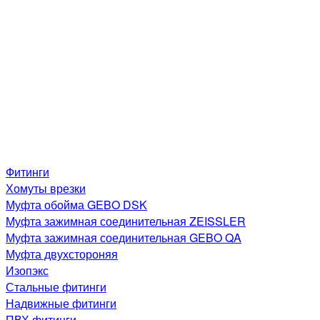
Фитинги
Хомуты врезки
Муфта обойма GEBO DSK
Муфта зажимная соединительная ZEISSLER
Муфта зажимная соединительная GEBO QA
Муфта двухстороняя
Изопэкс
Стальные фитинги
Надвижные фитинги
ПВХ фитинги