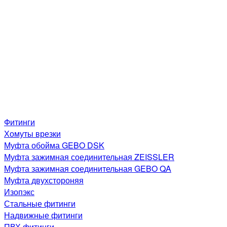
Фитинги
Хомуты врезки
Муфта обойма GEBO DSK
Муфта зажимная соединительная ZEISSLER
Муфта зажимная соединительная GEBO QA
Муфта двухстороняя
Изопэкс
Стальные фитинги
Надвижные фитинги
ПВХ фитинги