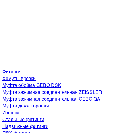
Фитинги
Хомуты врезки
Муфта обойма GEBO DSK
Муфта зажимная соединительная ZEISSLER
Муфта зажимная соединительная GEBO QA
Муфта двухстороняя
Изопэкс
Стальные фитинги
Надвижные фитинги
ПВХ фитинги