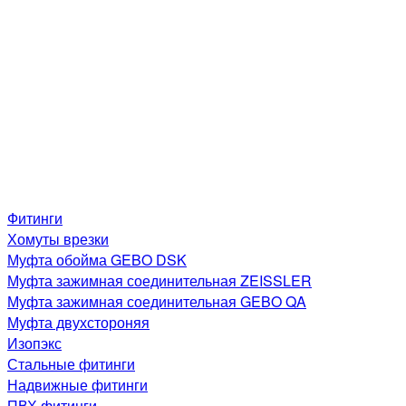
Фитинги
Хомуты врезки
Муфта обойма GEBO DSK
Муфта зажимная соединительная ZEISSLER
Муфта зажимная соединительная GEBO QA
Муфта двухстороняя
Изопэкс
Стальные фитинги
Надвижные фитинги
ПВХ фитинги