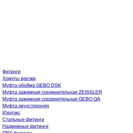
Фитинги
Хомуты врезки
Муфта обойма GEBO DSK
Муфта зажимная соединительная ZEISSLER
Муфта зажимная соединительная GEBO QA
Муфта двухстороняя
Изопэкс
Стальные фитинги
Надвижные фитинги
ПВХ фитинги