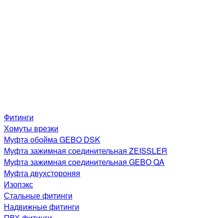
Фитинги
Хомуты врезки
Муфта обойма GEBO DSK
Муфта зажимная соединительная ZEISSLER
Муфта зажимная соединительная GEBO QA
Муфта двухстороняя
Изопэкс
Стальные фитинги
Надвижные фитинги
ПВХ фитинги