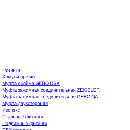
Фитинги
Хомуты врезки
Муфта обойма GEBO DSK
Муфта зажимная соединительная ZEISSLER
Муфта зажимная соединительная GEBO QA
Муфта двухстороняя
Изопэкс
Стальные фитинги
Надвижные фитинги
ПВХ фитинги