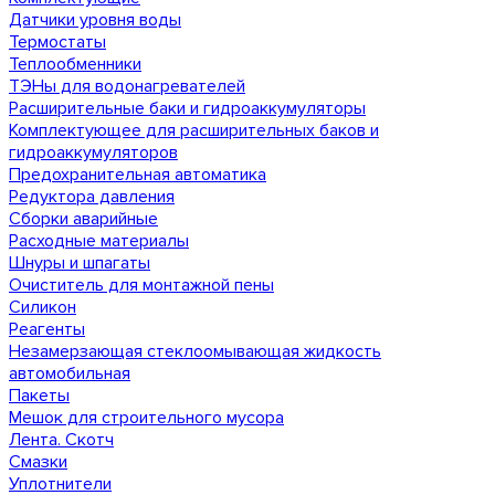
Датчики уровня воды
Термостаты
Теплообменники
ТЭНы для водонагревателей
Расширительные баки и гидроаккумуляторы
Комплектующее для расширительных баков и
гидроаккумуляторов
Предохранительная автоматика
Редуктора давления
Сборки аварийные
Расходные материалы
Шнуры и шпагаты
Очиститель для монтажной пены
Силикон
Реагенты
Незамерзающая стеклоомывающая жидкость
автомобильная
Пакеты
Мешок для строительного мусора
Лента. Скотч
Смазки
Уплотнители