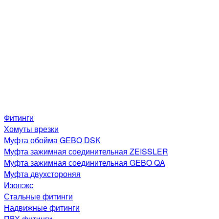
Фитинги
Хомуты врезки
Муфта обойма GEBO DSK
Муфта зажимная соединительная ZEISSLER
Муфта зажимная соединительная GEBO QA
Муфта двухстороняя
Изопэкс
Стальные фитинги
Надвижные фитинги
ПВХ фитинги