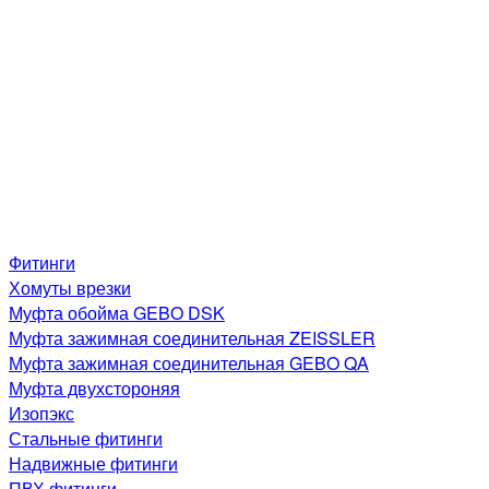
Фитинги
Хомуты врезки
Муфта обойма GEBO DSK
Муфта зажимная соединительная ZEISSLER
Муфта зажимная соединительная GEBO QA
Муфта двухстороняя
Изопэкс
Стальные фитинги
Надвижные фитинги
ПВХ фитинги