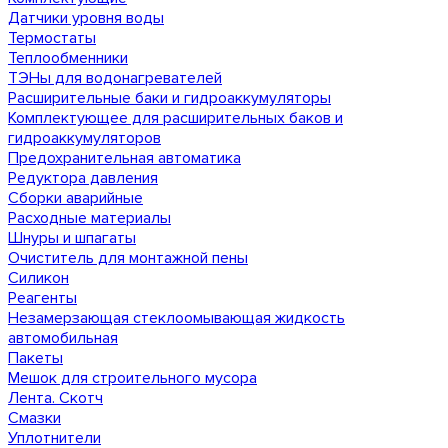
Датчики уровня воды
Термостаты
Теплообменники
ТЭНы для водонагревателей
Расширительные баки и гидроаккумуляторы
Комплектующее для расширительных баков и
гидроаккумуляторов
Предохранительная автоматика
Редуктора давления
Сборки аварийные
Расходные материалы
Шнуры и шпагаты
Очиститель для монтажной пены
Силикон
Реагенты
Незамерзающая стеклоомывающая жидкость
автомобильная
Пакеты
Мешок для строительного мусора
Лента. Скотч
Смазки
Уплотнители