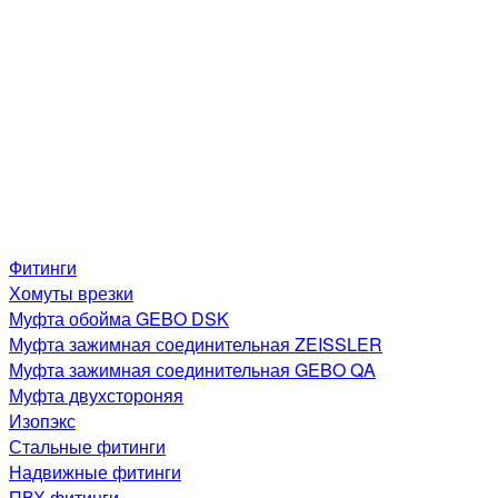
Фитинги
Хомуты врезки
Муфта обойма GEBO DSK
Муфта зажимная соединительная ZEISSLER
Муфта зажимная соединительная GEBO QA
Муфта двухстороняя
Изопэкс
Стальные фитинги
Надвижные фитинги
ПВХ фитинги