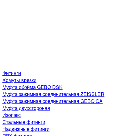
Фитинги
Хомуты врезки
Муфта обойма GEBO DSK
Муфта зажимная соединительная ZEISSLER
Муфта зажимная соединительная GEBO QA
Муфта двухстороняя
Изопэкс
Стальные фитинги
Надвижные фитинги
ПВХ фитинги