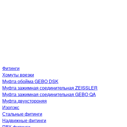
Фитинги
Хомуты врезки
Муфта обойма GEBO DSK
Муфта зажимная соединительная ZEISSLER
Муфта зажимная соединительная GEBO QA
Муфта двухстороняя
Изопэкс
Стальные фитинги
Надвижные фитинги
ПВХ фитинги