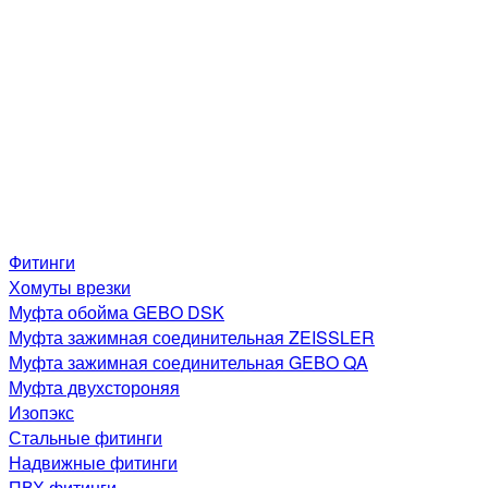
Фитинги
Хомуты врезки
Муфта обойма GEBO DSK
Муфта зажимная соединительная ZEISSLER
Муфта зажимная соединительная GEBO QA
Муфта двухстороняя
Изопэкс
Стальные фитинги
Надвижные фитинги
ПВХ фитинги