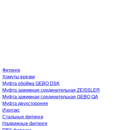
Фитинги
Хомуты врезки
Муфта обойма GEBO DSK
Муфта зажимная соединительная ZEISSLER
Муфта зажимная соединительная GEBO QA
Муфта двухстороняя
Изопэкс
Стальные фитинги
Надвижные фитинги
ПВХ фитинги