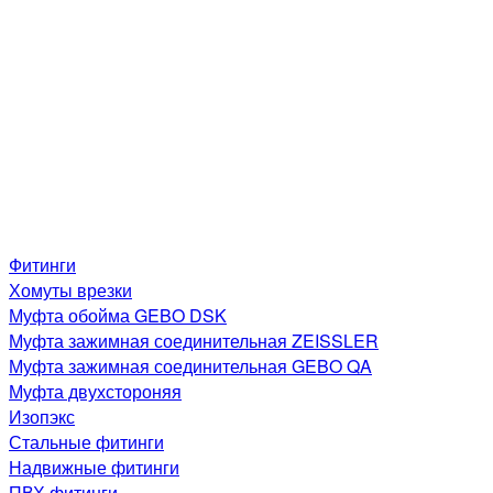
Фитинги
Хомуты врезки
Муфта обойма GEBO DSK
Муфта зажимная соединительная ZEISSLER
Муфта зажимная соединительная GEBO QA
Муфта двухстороняя
Изопэкс
Стальные фитинги
Надвижные фитинги
ПВХ фитинги