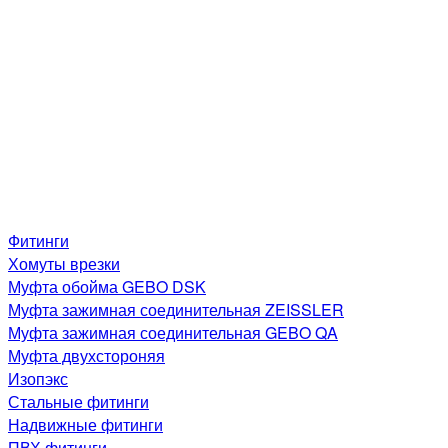
Фитинги
Хомуты врезки
Муфта обойма GEBO DSK
Муфта зажимная соединительная ZEISSLER
Муфта зажимная соединительная GEBO QA
Муфта двухстороняя
Изопэкс
Стальные фитинги
Надвижные фитинги
ПВХ фитинги