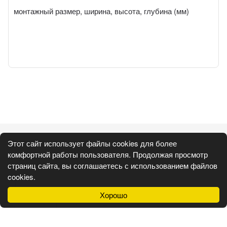
монтажный размер, ширина, высота, глубина (мм)
Каталог
Покупателям
Этот сайт использует файлы cookies для более
комфортной работы пользователя. Продолжая просмотр
8 (800) 350-31-30
страниц сайта, вы соглашаетесь с использованием файлов
mps.nsb@gmail.com
cookies.
г. Новосибирск, ул. 3 Интернационала, 175
Хорошо
Наш канал в Telegram:
Наш канал в MAX:
Разработан в