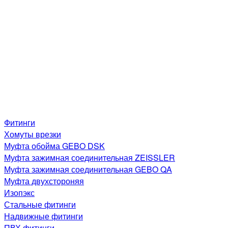
Фитинги
Хомуты врезки
Муфта обойма GEBO DSK
Муфта зажимная соединительная ZEISSLER
Муфта зажимная соединительная GEBO QA
Муфта двухстороняя
Изопэкс
Стальные фитинги
Надвижные фитинги
ПВХ фитинги