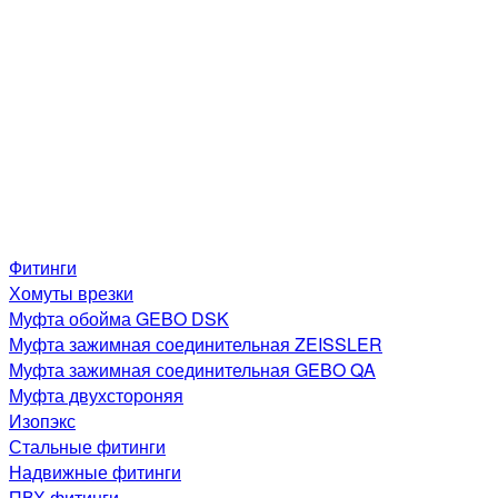
Фитинги
Хомуты врезки
Муфта обойма GEBO DSK
Муфта зажимная соединительная ZEISSLER
Муфта зажимная соединительная GEBO QA
Муфта двухстороняя
Изопэкс
Стальные фитинги
Надвижные фитинги
ПВХ фитинги