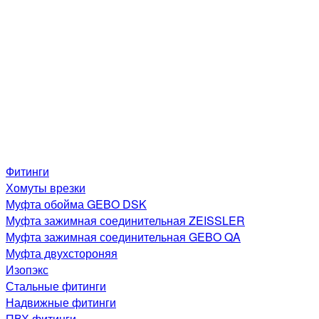
Фитинги
Хомуты врезки
Муфта обойма GEBO DSK
Муфта зажимная соединительная ZEISSLER
Муфта зажимная соединительная GEBO QA
Муфта двухстороняя
Изопэкс
Стальные фитинги
Надвижные фитинги
ПВХ фитинги