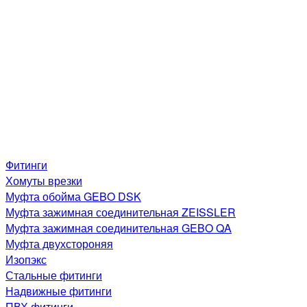
Фитинги
Хомуты врезки
Муфта обойма GEBO DSK
Муфта зажимная соединительная ZEISSLER
Муфта зажимная соединительная GEBO QA
Муфта двухстороняя
Изопэкс
Стальные фитинги
Надвижные фитинги
ПВХ фитинги