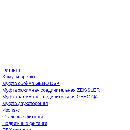
Фитинги
Хомуты врезки
Муфта обойма GEBO DSK
Муфта зажимная соединительная ZEISSLER
Муфта зажимная соединительная GEBO QA
Муфта двухстороняя
Изопэкс
Стальные фитинги
Надвижные фитинги
ПВХ фитинги