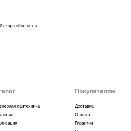
скоро обновится
2
талог
Покупателям
енерная сантехника
Доставка
пление
Оплата
ализация
Гарантии