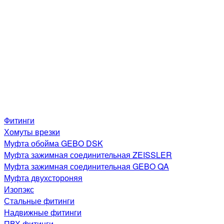
Фитинги
Хомуты врезки
Муфта обойма GEBO DSK
Муфта зажимная соединительная ZEISSLER
Муфта зажимная соединительная GEBO QA
Муфта двухстороняя
Изопэкс
Стальные фитинги
Надвижные фитинги
ПВХ фитинги