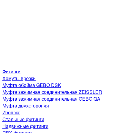
Фитинги
Хомуты врезки
Муфта обойма GEBO DSK
Муфта зажимная соединительная ZEISSLER
Муфта зажимная соединительная GEBO QA
Муфта двухстороняя
Изопэкс
Стальные фитинги
Надвижные фитинги
ПВХ фитинги