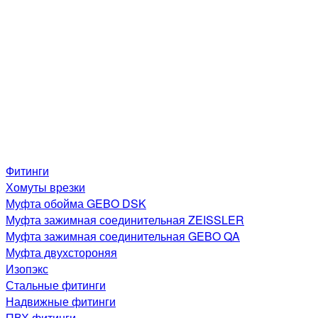
Фитинги
Хомуты врезки
Муфта обойма GEBO DSK
Муфта зажимная соединительная ZEISSLER
Муфта зажимная соединительная GEBO QA
Муфта двухстороняя
Изопэкс
Стальные фитинги
Надвижные фитинги
ПВХ фитинги