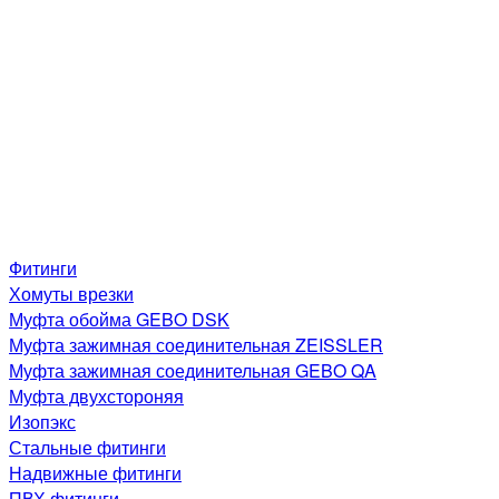
Фитинги
Хомуты врезки
Муфта обойма GEBO DSK
Муфта зажимная соединительная ZEISSLER
Муфта зажимная соединительная GEBO QA
Муфта двухстороняя
Изопэкс
Стальные фитинги
Надвижные фитинги
ПВХ фитинги