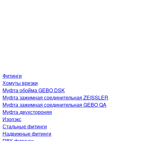
Фитинги
Хомуты врезки
Муфта обойма GEBO DSK
Муфта зажимная соединительная ZEISSLER
Муфта зажимная соединительная GEBO QA
Муфта двухстороняя
Изопэкс
Стальные фитинги
Надвижные фитинги
ПВХ фитинги