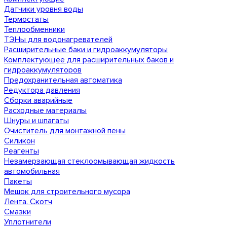
Датчики уровня воды
Термостаты
Теплообменники
ТЭНы для водонагревателей
Расширительные баки и гидроаккумуляторы
Комплектующее для расширительных баков и
гидроаккумуляторов
Предохранительная автоматика
Редуктора давления
Сборки аварийные
Расходные материалы
Шнуры и шпагаты
Очиститель для монтажной пены
Силикон
Реагенты
Незамерзающая стеклоомывающая жидкость
автомобильная
Пакеты
Мешок для строительного мусора
Лента. Скотч
Смазки
Уплотнители