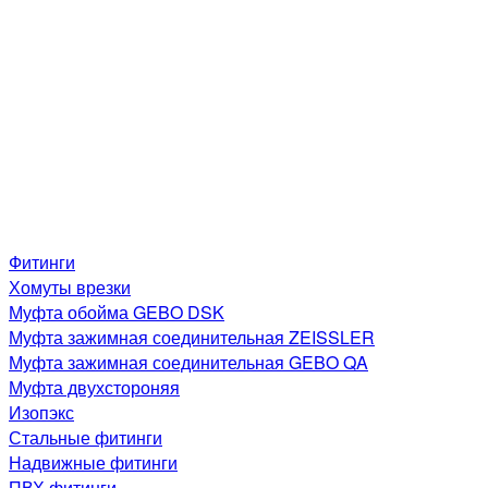
Фитинги
Хомуты врезки
Муфта обойма GEBO DSK
Муфта зажимная соединительная ZEISSLER
Муфта зажимная соединительная GEBO QA
Муфта двухстороняя
Изопэкс
Стальные фитинги
Надвижные фитинги
ПВХ фитинги