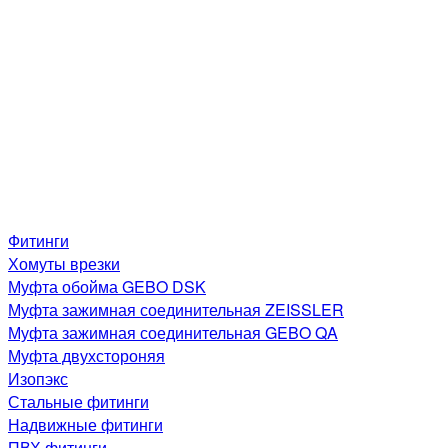
Фитинги
Хомуты врезки
Муфта обойма GEBO DSK
Муфта зажимная соединительная ZEISSLER
Муфта зажимная соединительная GEBO QA
Муфта двухстороняя
Изопэкс
Стальные фитинги
Надвижные фитинги
ПВХ фитинги