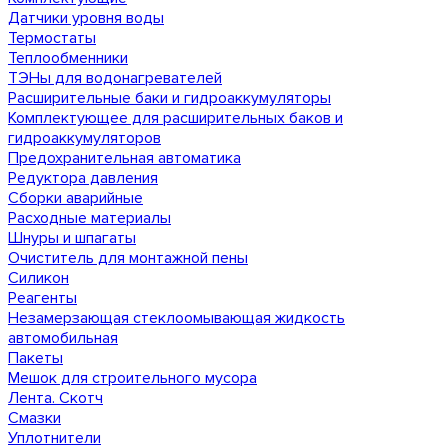
Датчики уровня воды
Термостаты
Теплообменники
ТЭНы для водонагревателей
Расширительные баки и гидроаккумуляторы
Комплектующее для расширительных баков и
гидроаккумуляторов
Предохранительная автоматика
Редуктора давления
Сборки аварийные
Расходные материалы
Шнуры и шпагаты
Очиститель для монтажной пены
Силикон
Реагенты
Незамерзающая стеклоомывающая жидкость
автомобильная
Пакеты
Мешок для строительного мусора
Лента. Скотч
Смазки
Уплотнители