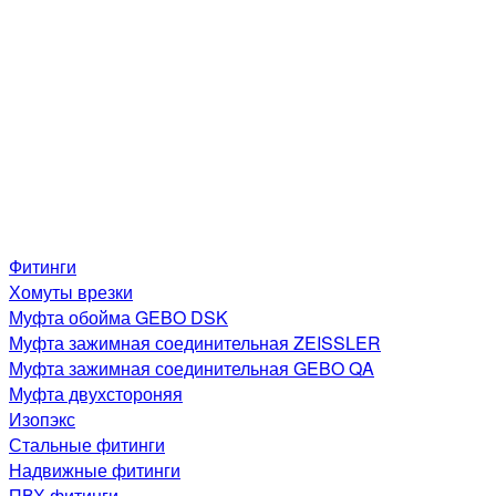
Фитинги
Хомуты врезки
Муфта обойма GEBO DSK
Муфта зажимная соединительная ZEISSLER
Муфта зажимная соединительная GEBO QA
Муфта двухстороняя
Изопэкс
Стальные фитинги
Надвижные фитинги
ПВХ фитинги