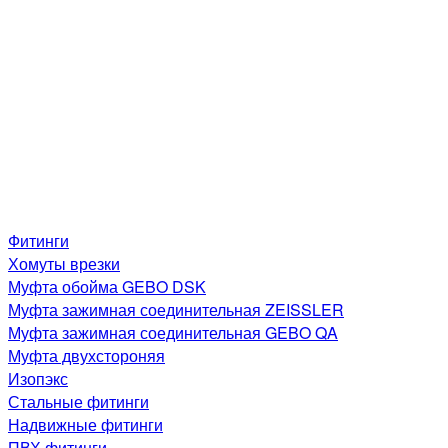
Фитинги
Хомуты врезки
Муфта обойма GEBO DSK
Муфта зажимная соединительная ZEISSLER
Муфта зажимная соединительная GEBO QA
Муфта двухстороняя
Изопэкс
Стальные фитинги
Надвижные фитинги
ПВХ фитинги