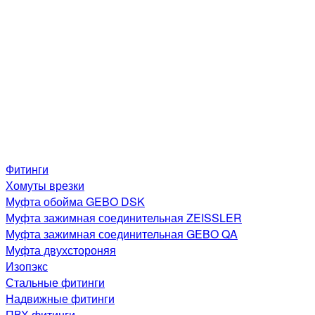
Фитинги
Хомуты врезки
Муфта обойма GEBO DSK
Муфта зажимная соединительная ZEISSLER
Муфта зажимная соединительная GEBO QA
Муфта двухстороняя
Изопэкс
Стальные фитинги
Надвижные фитинги
ПВХ фитинги